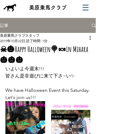
​美原乗馬クラブ
記事
美原乗馬クラブスタッフ
2019年10月22日
読了時間: 1分
☠🎃Happy Halloween🍭🍬in Mihara
🎃🎃🎃
いよいよ今週末!!!
皆さん是非遊びに来て下さ~い✨
We have Halloween Event this Saturday.
Let's join us!!!