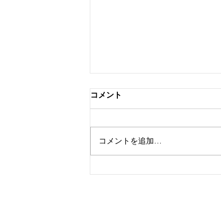
お知らせ❗ Notice❗
コメント
緊急事態宣言を受けて 美原乗馬
クラブでは、緊急事態宣言により
1月21日(木)から2月7日（日）まで
コメントを追加…
コロナウイルス（COVID-19）感
染拡大予防対策といたしまして、
以下の感染対策を行いながら営業
します。 ご理解ご協力よろしく
お願い致します。 感染予防対策
として...